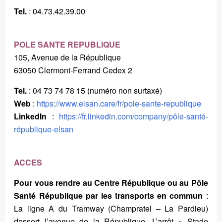
Tel.
: 04.73.42.39.00
POLE SANTE REPUBLIQUE
105, Avenue de la République
63050 Clermont-Ferrand Cedex 2
Tel.
: 04 73 74 78 15 (numéro non surtaxé)
Web
:
https://www.elsan.care/fr/pole-sante-republique
LinkedIn
:
https://fr.linkedin.com/company/pôle-santé-
république-elsan
ACCES
Pour vous rendre au Centre République ou au Pôle
Santé République par les transports en commun
:
La ligne A du Tramway (Champratel – La Pardieu)
dessert l’avenue de la République. L’arrêt « Stade