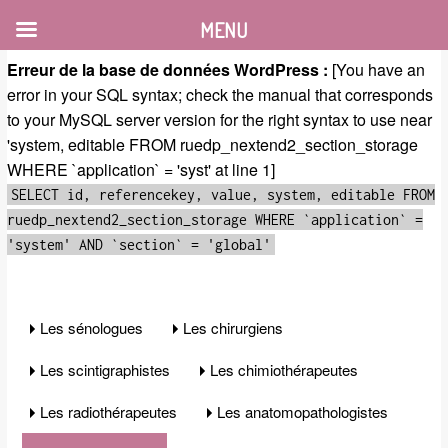
MENU
Erreur de la base de données WordPress :
[You have an
error in your SQL syntax; check the manual that corresponds
to your MySQL server version for the right syntax to use near
'system, editable FROM ruedp_nextend2_section_storage
WHERE `application` = 'syst' at line 1]
SELECT id, referencekey, value, system, editable FROM
ruedp_nextend2_section_storage WHERE `application` =
'system' AND `section` = 'global'
Les sénologues
Les chirurgiens
Les scintigraphistes
Les chimiothérapeutes
Les radiothérapeutes
Les anatomopathologistes