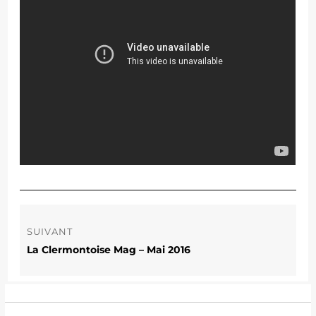
Navigation
de
SUIVANT
l’article
La Clermontoise Mag – Mai 2016
Publication
suivante :