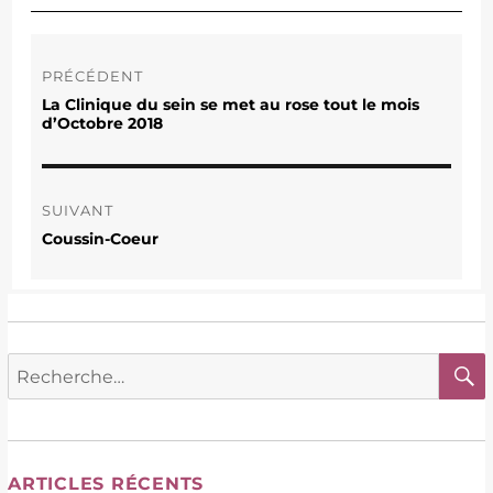
Navigation
de
PRÉCÉDENT
l’article
La Clinique du sein se met au rose tout le mois
Publication
d’Octobre 2018
précédente :
SUIVANT
Coussin-Coeur
Publication
suivante :
Recherche
pour :
ARTICLES RÉCENTS