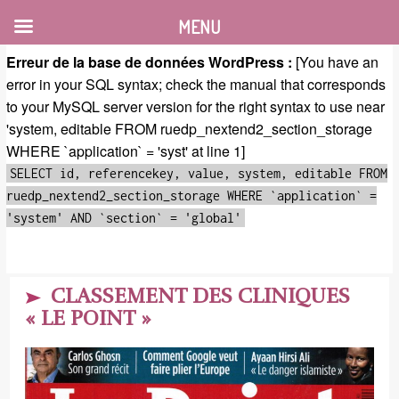
MENU
Erreur de la base de données WordPress :
[You have an
error in your SQL syntax; check the manual that corresponds
to your MySQL server version for the right syntax to use near
'system, editable FROM ruedp_nextend2_section_storage
WHERE `application` = 'syst' at line 1]
SELECT id, referencekey, value, system, editable FROM
ruedp_nextend2_section_storage WHERE `application` =
'system' AND `section` = 'global'
CLASSEMENT DES CLINIQUES
« LE POINT »