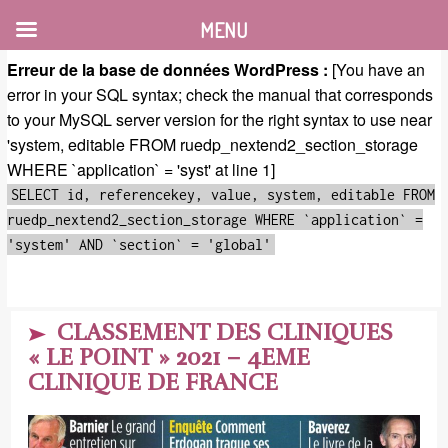
MENU
Erreur de la base de données WordPress :
[You have an
error in your SQL syntax; check the manual that corresponds
to your MySQL server version for the right syntax to use near
'system, editable FROM ruedp_nextend2_section_storage
WHERE `application` = 'syst' at line 1]
SELECT id, referencekey, value, system, editable FROM
ruedp_nextend2_section_storage WHERE `application` =
'system' AND `section` = 'global'
CLASSEMENT DES CLINIQUES
« LE POINT » 2021 – 4EME
CLINIQUE DE FRANCE