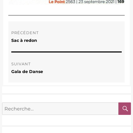
Navigation
de
PRÉCÉDENT
l’article
Sac à redon
Publication
précédente :
SUIVANT
Gala de Danse
Publication
suivante :
Recherche
pour :