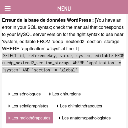
MENU
Erreur de la base de données WordPress :
[You have an
error in your SQL syntax; check the manual that corresponds
to your MySQL server version for the right syntax to use near
'system, editable FROM ruedp_nextend2_section_storage
WHERE `application` = 'syst' at line 1]
SELECT id, referencekey, value, system, editable FROM
ruedp_nextend2_section_storage WHERE `application` =
'system' AND `section` = 'global'
Les sénologues
Les chirurgiens
Les scintigraphistes
Les chimiothérapeutes
Les radiothérapeutes
Les anatomopathologistes