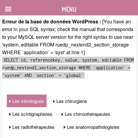
MENU
Erreur de la base de données WordPress :
[You have an
error in your SQL syntax; check the manual that corresponds
to your MySQL server version for the right syntax to use near
'system, editable FROM ruedp_nextend2_section_storage
WHERE `application` = 'syst' at line 1]
SELECT id, referencekey, value, system, editable FROM
ruedp_nextend2_section_storage WHERE `application` =
'system' AND `section` = 'global'
Les sénologues
Les chirurgiens
Les scintigraphistes
Les chimiothérapeutes
Les radiothérapeutes
Les anatomopathologistes