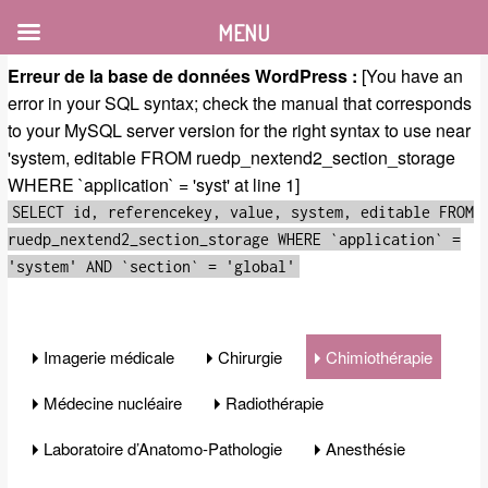
MENU
Erreur de la base de données WordPress :
[You have an
error in your SQL syntax; check the manual that corresponds
to your MySQL server version for the right syntax to use near
'system, editable FROM ruedp_nextend2_section_storage
WHERE `application` = 'syst' at line 1]
SELECT id, referencekey, value, system, editable FROM
ruedp_nextend2_section_storage WHERE `application` =
'system' AND `section` = 'global'
Imagerie médicale
Chirurgie
Chimiothérapie
Médecine nucléaire
Radiothérapie
Laboratoire d’Anatomo-Pathologie
Anesthésie