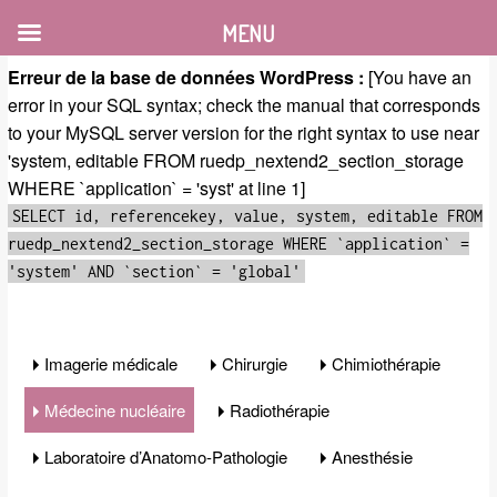
MENU
Erreur de la base de données WordPress :
[You have an
error in your SQL syntax; check the manual that corresponds
to your MySQL server version for the right syntax to use near
'system, editable FROM ruedp_nextend2_section_storage
WHERE `application` = 'syst' at line 1]
SELECT id, referencekey, value, system, editable FROM
ruedp_nextend2_section_storage WHERE `application` =
'system' AND `section` = 'global'
Imagerie médicale
Chirurgie
Chimiothérapie
Médecine nucléaire
Radiothérapie
Laboratoire d’Anatomo-Pathologie
Anesthésie