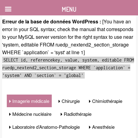
MENU
Erreur de la base de données WordPress :
[You have an
error in your SQL syntax; check the manual that corresponds
to your MySQL server version for the right syntax to use near
'system, editable FROM ruedp_nextend2_section_storage
WHERE `application` = 'syst' at line 1]
SELECT id, referencekey, value, system, editable FROM
ruedp_nextend2_section_storage WHERE `application` =
'system' AND `section` = 'global'
Imagerie médicale
Chirurgie
Chimiothérapie
Médecine nucléaire
Radiothérapie
Laboratoire d’Anatomo-Pathologie
Anesthésie