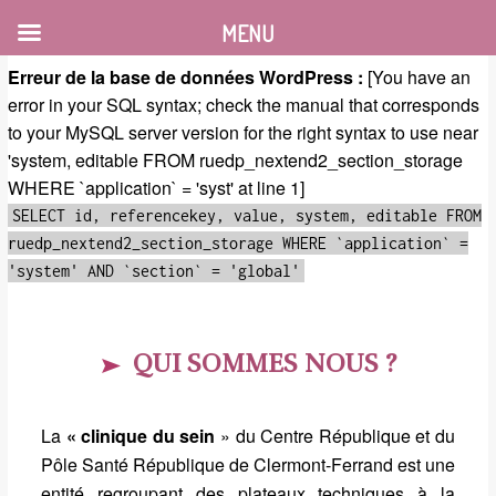
MENU
Erreur de la base de données WordPress :
[You have an
error in your SQL syntax; check the manual that corresponds
to your MySQL server version for the right syntax to use near
'system, editable FROM ruedp_nextend2_section_storage
WHERE `application` = 'syst' at line 1]
SELECT id, referencekey, value, system, editable FROM
ruedp_nextend2_section_storage WHERE `application` =
'system' AND `section` = 'global'
QUI SOMMES NOUS ?
La
« clinique du sein
» du Centre République et du
Pôle Santé République de Clermont-Ferrand est une
entité regroupant des plateaux techniques à la