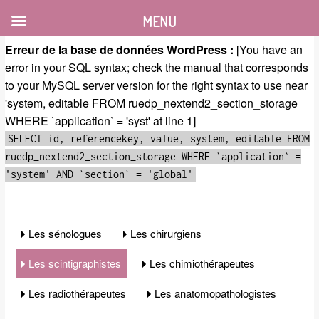
MENU
Erreur de la base de données WordPress :
[You have an
error in your SQL syntax; check the manual that corresponds
to your MySQL server version for the right syntax to use near
'system, editable FROM ruedp_nextend2_section_storage
WHERE `application` = 'syst' at line 1]
SELECT id, referencekey, value, system, editable FROM
ruedp_nextend2_section_storage WHERE `application` =
'system' AND `section` = 'global'
Les sénologues
Les chirurgiens
Les scintigraphistes
Les chimiothérapeutes
Les radiothérapeutes
Les anatomopathologistes