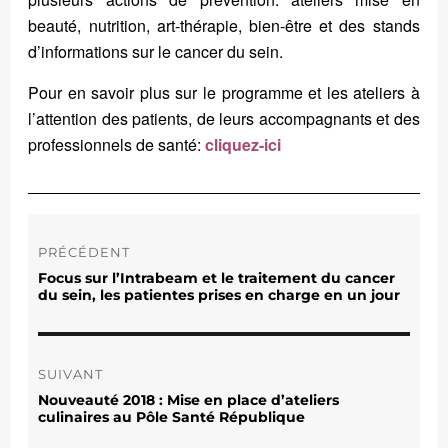
beauté, nutrition, art-thérapie, bien-être et des stands
d’informations sur le cancer du sein.
Pour en savoir plus sur le programme et les ateliers à
l’attention des patients, de leurs accompagnants et des
professionnels de santé:
cliquez-ici
Navigation
de
PRÉCÉDENT
l’article
Focus sur l’Intrabeam et le traitement du cancer
Publication
du sein, les patientes prises en charge en un jour
précédente :
SUIVANT
Nouveauté 2018 : Mise en place d’ateliers
Publication
culinaires au Pôle Santé République
suivante :