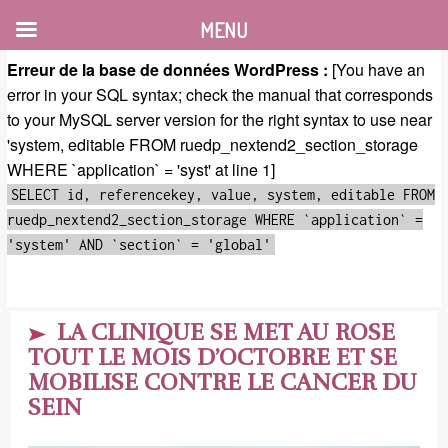
MENU
Erreur de la base de données WordPress :
[You have an
error in your SQL syntax; check the manual that corresponds
to your MySQL server version for the right syntax to use near
'system, editable FROM ruedp_nextend2_section_storage
WHERE `application` = 'syst' at line 1]
SELECT id, referencekey, value, system, editable FROM
ruedp_nextend2_section_storage WHERE `application` =
'system' AND `section` = 'global'
LA CLINIQUE SE MET AU ROSE
TOUT LE MOIS D’OCTOBRE ET SE
MOBILISE CONTRE LE CANCER DU
SEIN