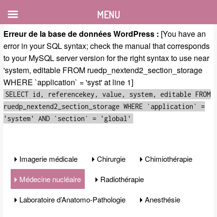
MENU
Erreur de la base de données WordPress :
[You have an
error in your SQL syntax; check the manual that corresponds
to your MySQL server version for the right syntax to use near
'system, editable FROM ruedp_nextend2_section_storage
WHERE `application` = 'syst' at line 1]
SELECT id, referencekey, value, system, editable FROM
ruedp_nextend2_section_storage WHERE `application` =
'system' AND `section` = 'global'
Imagerie médicale
Chirurgie
Chimiothérapie
Médecine nucléaire
Radiothérapie
Laboratoire d’Anatomo-Pathologie
Anesthésie