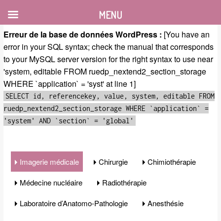
MENU
Erreur de la base de données WordPress :
[You have an
error in your SQL syntax; check the manual that corresponds
to your MySQL server version for the right syntax to use near
'system, editable FROM ruedp_nextend2_section_storage
WHERE `application` = 'syst' at line 1]
SELECT id, referencekey, value, system, editable FROM
ruedp_nextend2_section_storage WHERE `application` =
'system' AND `section` = 'global'
Imagerie médicale
Chirurgie
Chimiothérapie
Médecine nucléaire
Radiothérapie
Laboratoire d’Anatomo-Pathologie
Anesthésie